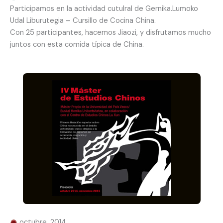
Participamos en la actividad cutulral de Gernika.Lumoko
Udal Liburutegia – Cursillo de Cocina China.
Con 25 participantes, hacemos Jiaozi, y disfrutamos mucho
juntos con esta comida típica de China.
octubre, 2014